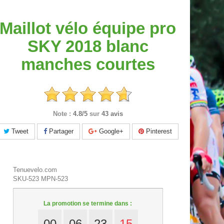
Maillot vélo équipe pro
SKY 2018 blanc
manches courtes
Note :
4.8/5
sur
43 avis
Tweet
Partager
Google+
Pinterest
Tenuevelo.com
SKU-523
MPN-523
La promotion se termine dans :
00
06
23
14