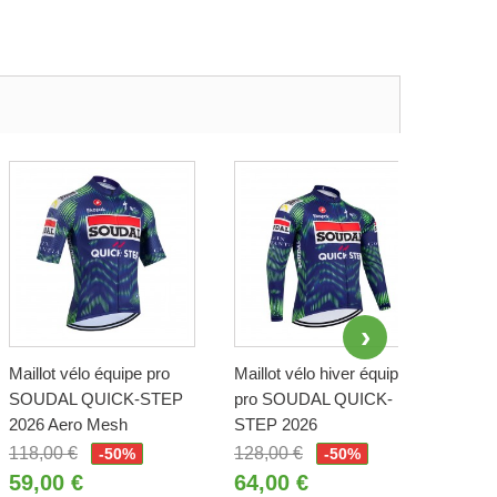
Maillot vélo équipe pro
Maillot vélo hiver équipe
Gilet
SOUDAL QUICK-STEP
pro SOUDAL QUICK-
san
2026 Aero Mesh
STEP 2026
QUI
118,00 €
128,00 €
118,
-50%
-50%
59,00 €
64,00 €
59,