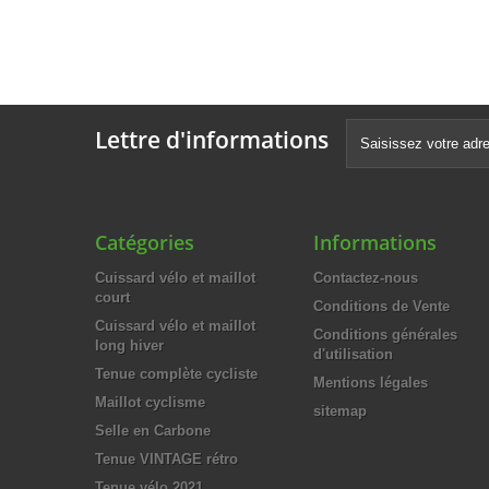
Lettre d'informations
Catégories
Informations
Cuissard vélo et maillot
Contactez-nous
court
Conditions de Vente
Cuissard vélo et maillot
Conditions générales
long hiver
d'utilisation
Tenue complète cycliste
Mentions légales
Maillot cyclisme
sitemap
Selle en Carbone
Tenue VINTAGE rétro
Tenue vélo 2021