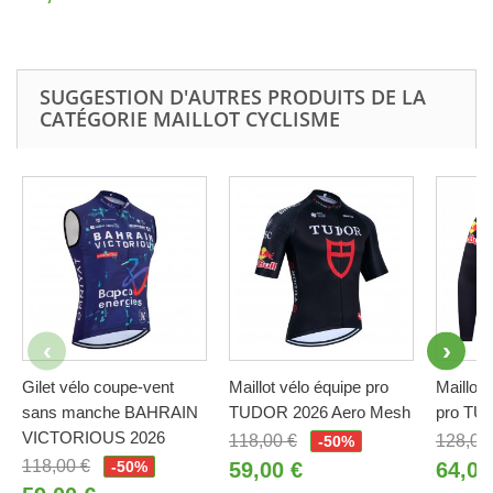
SUGGESTION D'AUTRES PRODUITS DE LA
CATÉGORIE MAILLOT CYCLISME
Gilet vélo coupe-vent
Maillot vélo équipe pro
Maillot 
sans manche BAHRAIN
TUDOR 2026 Aero Mesh
pro TU
VICTORIOUS 2026
118,00 €
128,00
-50%
118,00 €
-50%
59,00 €
64,00