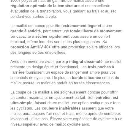
100% polyester haut de gamme, ce maillot assure une
régulation optimale de la température
et une excellente
évacuation de la transpiration, vous gardant au frais et au sec
pendant vos sorties à vélo.
Le maillot est conçu pour être
extrêmement léger
et a une
grande élasticité
, permettant une
totale liberté de mouvement
.
Sa capacité à
sécher rapidement
vous assure un confort
maximal, même lors des sorties les plus exigeantes. Sa
protection AntiUV 40+
offre une protection solaire efficace lors
des longues sorties ensoleillées.
Avec son ouverture avant par
zip intégral dissimulé
, ce maillot
présente un design épuré et fonctionnel. Les
trois poches à
l'arrière
fournissent un espace de rangement ample pour vos
essentiels de cyclisme. De plus, la
bande siliconée
en bas du
maillot assure un maintien parfait en toutes circonstances.
La coupe de ce maillot a été soigneusement conçue pour offrir
un confort maximal et un ajustement parfait. Son
entretien est
ultra-simple
, faisant de ce maillot une option pratique pour tous
les cyclistes. Les
couleurs inaltérables
assurent que votre
maillot aura toujours l'air neuf et frais, même après de nombreux
lavages et utilisations. Élevez votre expérience de cyclisme à un
niveau supérieur avec ce maillot cycliste aéro.