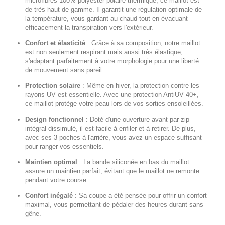
microfibres 100% polyester polaire thermique, ce maillot est
de très haut de gamme. Il garantit une régulation optimale de
la température, vous gardant au chaud tout en évacuant
efficacement la transpiration vers l'extérieur.
Confort et élasticité
:
Grâce à sa composition, notre maillot
est non seulement respirant mais aussi très élastique,
s'adaptant parfaitement à votre morphologie pour une liberté
de mouvement sans pareil.
Protection solaire
:
Même en hiver, la protection contre les
rayons UV est essentielle. Avec une protection AntiUV 40+,
ce maillot protège votre peau lors de vos sorties ensoleillées.
Design fonctionnel
:
Doté d'une ouverture avant par zip
intégral dissimulé, il est facile à enfiler et à retirer. De plus,
avec ses 3 poches à l'arrière, vous avez un espace suffisant
pour ranger vos essentiels.
Maintien optimal
:
La bande siliconée en bas du maillot
assure un maintien parfait, évitant que le maillot ne remonte
pendant votre course.
Confort inégalé
:
Sa coupe a été pensée pour offrir un confort
maximal, vous permettant de pédaler des heures durant sans
gêne.