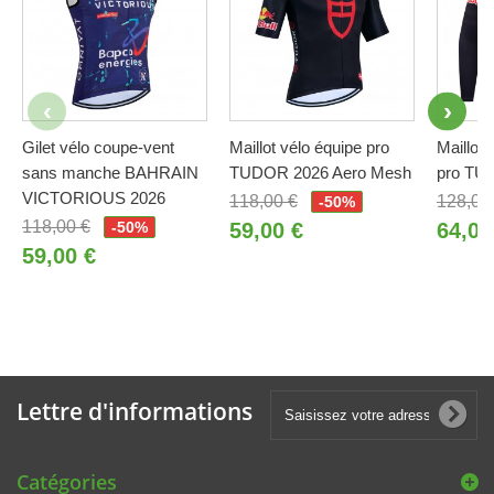
Gilet vélo coupe-vent
Maillot vélo équipe pro
Maillot 
sans manche BAHRAIN
TUDOR 2026 Aero Mesh
pro TU
VICTORIOUS 2026
118,00 €
128,00
-50%
118,00 €
-50%
59,00 €
64,00
59,00 €
Lettre d'informations
Catégories