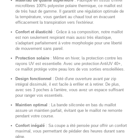
Matériau de qualité supérieure
:
Fabriqué en tissus d'hiver
microfibres 100% polyester polaire thermique, ce maillot est
de très haut de gamme. Il garantit une régulation optimale de
la température, vous gardant au chaud tout en évacuant
efficacement la transpiration vers l'extérieur.
Confort et élasticité
:
Grâce à sa composition, notre maillot
est non seulement respirant mais aussi très élastique,
s'adaptant parfaitement à votre morphologie pour une liberté
de mouvement sans pareil.
Protection solaire
:
Même en hiver, la protection contre les
rayons UV est essentielle. Avec une protection AntiUV 40+,
ce maillot protège votre peau lors de vos sorties ensoleillées.
Design fonctionnel
:
Doté d'une ouverture avant par zip
intégral dissimulé, il est facile à enfiler et à retirer. De plus,
avec ses 3 poches à l'arrière, vous avez un espace suffisant
pour ranger vos essentiels.
Maintien optimal
:
La bande siliconée en bas du maillot
assure un maintien parfait, évitant que le maillot ne remonte
pendant votre course.
Confort inégalé
:
Sa coupe a été pensée pour offrir un confort
maximal, vous permettant de pédaler des heures durant sans
gêne.