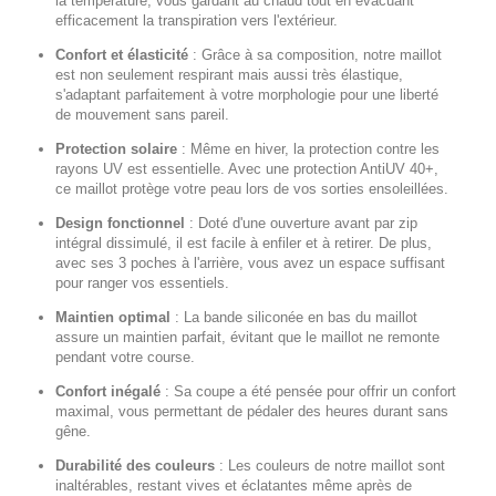
la température, vous gardant au chaud tout en évacuant
efficacement la transpiration vers l'extérieur.
Confort et élasticité
:
Grâce à sa composition, notre maillot
est non seulement respirant mais aussi très élastique,
s'adaptant parfaitement à votre morphologie pour une liberté
de mouvement sans pareil.
Protection solaire
:
Même en hiver, la protection contre les
rayons UV est essentielle. Avec une protection AntiUV 40+,
ce maillot protège votre peau lors de vos sorties ensoleillées.
Design fonctionnel
:
Doté d'une ouverture avant par zip
intégral dissimulé, il est facile à enfiler et à retirer. De plus,
avec ses 3 poches à l'arrière, vous avez un espace suffisant
pour ranger vos essentiels.
Maintien optimal
:
La bande siliconée en bas du maillot
assure un maintien parfait, évitant que le maillot ne remonte
pendant votre course.
Confort inégalé
:
Sa coupe a été pensée pour offrir un confort
maximal, vous permettant de pédaler des heures durant sans
gêne.
Durabilité des couleurs
:
Les couleurs de notre maillot sont
inaltérables, restant vives et éclatantes même après de