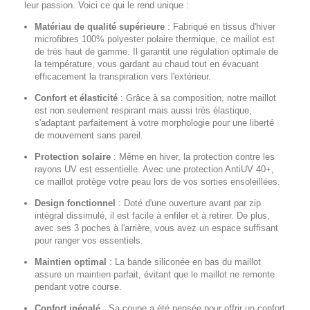
leur passion. Voici ce qui le rend unique :
Matériau de qualité supérieure
:
Fabriqué en tissus d'hiver
microfibres 100% polyester polaire thermique, ce maillot est
de très haut de gamme. Il garantit une régulation optimale de
la température, vous gardant au chaud tout en évacuant
efficacement la transpiration vers l'extérieur.
Confort et élasticité
:
Grâce à sa composition, notre maillot
est non seulement respirant mais aussi très élastique,
s'adaptant parfaitement à votre morphologie pour une liberté
de mouvement sans pareil.
Protection solaire
:
Même en hiver, la protection contre les
rayons UV est essentielle. Avec une protection AntiUV 40+,
ce maillot protège votre peau lors de vos sorties ensoleillées.
Design fonctionnel
:
Doté d'une ouverture avant par zip
intégral dissimulé, il est facile à enfiler et à retirer. De plus,
avec ses 3 poches à l'arrière, vous avez un espace suffisant
pour ranger vos essentiels.
Maintien optimal
:
La bande siliconée en bas du maillot
assure un maintien parfait, évitant que le maillot ne remonte
pendant votre course.
Confort inégalé
:
Sa coupe a été pensée pour offrir un confort