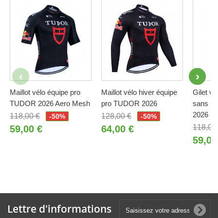
Maillot vélo équipe pro
Maillot vélo hiver équipe
Gilet v
TUDOR 2026 Aero Mesh
pro TUDOR 2026
sans m
2026
118,00 €
128,00 €
-50%
-50%
118,00
59,00 €
64,00 €
59,00
Lettre d'informations