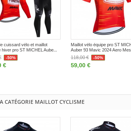
 cuissard vélo et maillot
Maillot vélo équipe pro ST MI
 hiver pro ST MICHEL Aube...
Auber 93 Mavic 2024 Aero Me
€
118,00 €
-50%
-50%
0 €
59,00 €
LA CATÉGORIE MAILLOT CYCLISME