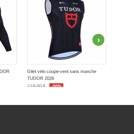
TUDOR
Gilet vélo coupe-vent sans manche
Maillot 
TUDOR 2026
QUICK-S
118,00 €
118,00 
-50%
59,00 €
59,00 