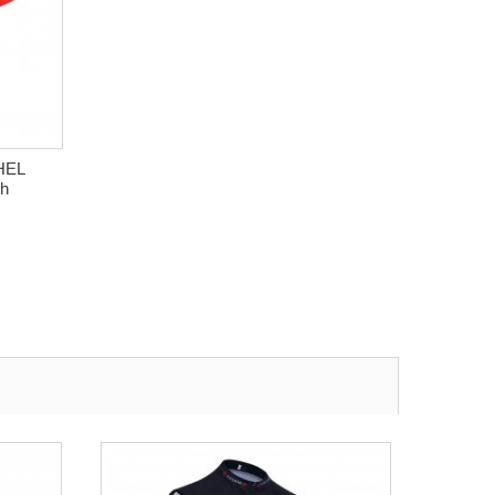
CHEL
sh