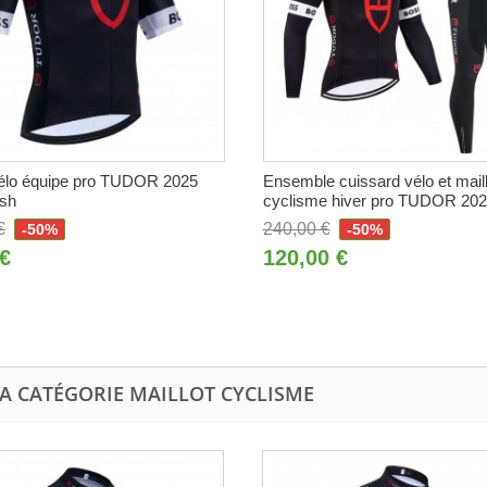
vélo équipe pro TUDOR 2025
Ensemble cuissard vélo et maill
sh
cyclisme hiver pro TUDOR 20
€
240,00 €
-50%
-50%
 €
120,00 €
LA CATÉGORIE MAILLOT CYCLISME