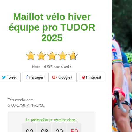
Maillot vélo hiver
équipe pro TUDOR
2025
Note :
4.9/5
sur
4 avis
Tweet
Partager
Google+
Pinterest
Tenuevelo.com
SKU-1750
MPN-1750
La promotion se termine dans :
00
08
20
50