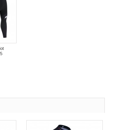
ot
25