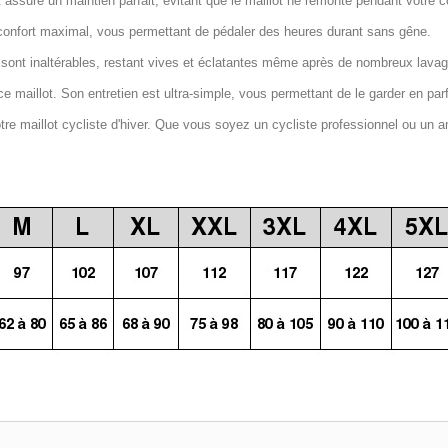
 assure un maintien parfait, évitant que le maillot ne remonte pendant votre c
confort maximal, vous permettant de pédaler des heures durant sans gêne.
 sont inaltérables, restant vives et éclatantes même après de nombreux lava
e maillot. Son entretien est ultra-simple, vous permettant de le garder en par
notre maillot cycliste d'hiver. Que vous soyez un cycliste professionnel ou un a