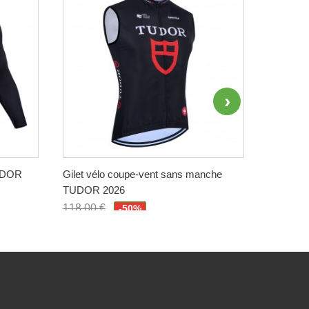
TUDOR
Gilet vélo coupe-vent sans manche
Maillot 
TUDOR 2026
QUICK-S
118,00 €
118,00 
-50%
59,00 €
59,00 