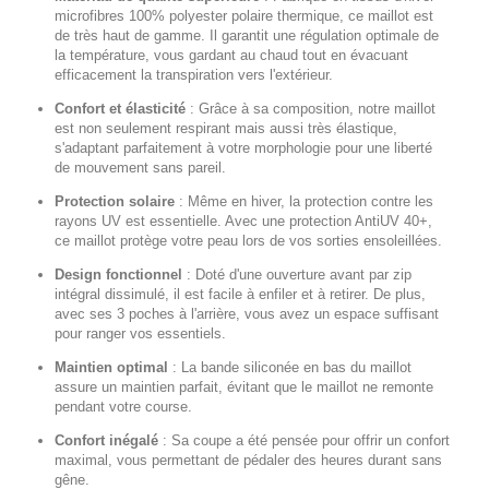
microfibres 100% polyester polaire thermique, ce maillot est
de très haut de gamme. Il garantit une régulation optimale de
la température, vous gardant au chaud tout en évacuant
efficacement la transpiration vers l'extérieur.
Confort et élasticité
:
Grâce à sa composition, notre maillot
est non seulement respirant mais aussi très élastique,
s'adaptant parfaitement à votre morphologie pour une liberté
de mouvement sans pareil.
Protection solaire
:
Même en hiver, la protection contre les
rayons UV est essentielle. Avec une protection AntiUV 40+,
ce maillot protège votre peau lors de vos sorties ensoleillées.
Design fonctionnel
:
Doté d'une ouverture avant par zip
intégral dissimulé, il est facile à enfiler et à retirer. De plus,
avec ses 3 poches à l'arrière, vous avez un espace suffisant
pour ranger vos essentiels.
Maintien optimal
:
La bande siliconée en bas du maillot
assure un maintien parfait, évitant que le maillot ne remonte
pendant votre course.
Confort inégalé
:
Sa coupe a été pensée pour offrir un confort
maximal, vous permettant de pédaler des heures durant sans
gêne.