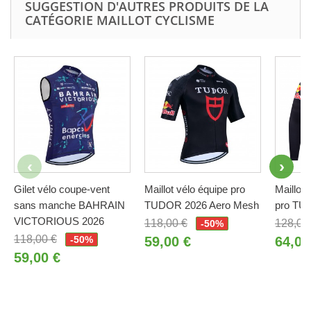
SUGGESTION D'AUTRES PRODUITS DE LA
CATÉGORIE MAILLOT CYCLISME
Gilet vélo coupe-vent
Maillot vélo équipe pro
Maillot 
sans manche BAHRAIN
TUDOR 2026 Aero Mesh
pro TU
VICTORIOUS 2026
118,00 €
128,00
-50%
118,00 €
-50%
59,00 €
64,00
59,00 €