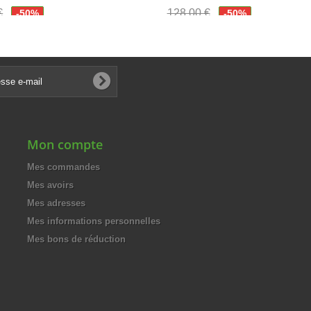
€
128,00 €
-50%
-50%
€
64,00 €
Mon compte
Mes commandes
Mes avoirs
Mes adresses
Mes informations personnelles
Mes bons de réduction