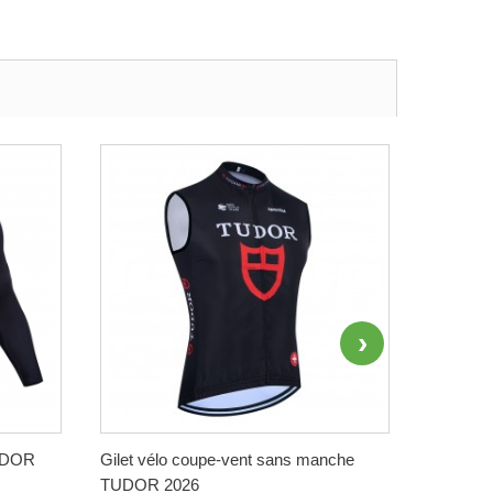
TUDOR
Gilet vélo coupe-vent sans manche
Maillot 
TUDOR 2026
QUICK-S