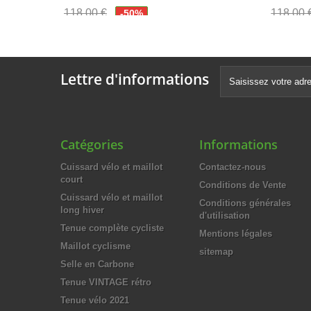
118,00 €
118,00 
-50%
59,00 €
59,00 
Lettre d'informations
Catégories
Informations
Cuissard vélo et maillot
Contactez-nous
court
Conditions de Vente
Cuissard vélo et maillot
Conditions générales
long hiver
d'utilisation
Tenue complète cycliste
Mentions légales
Maillot cyclisme
sitemap
Selle en Carbone
Tenue VINTAGE rétro
Tenue vélo 2021