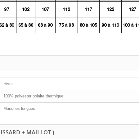
Hiver
100% polyester polaire thermique
Manches longues
UISSARD + MAILLOT )