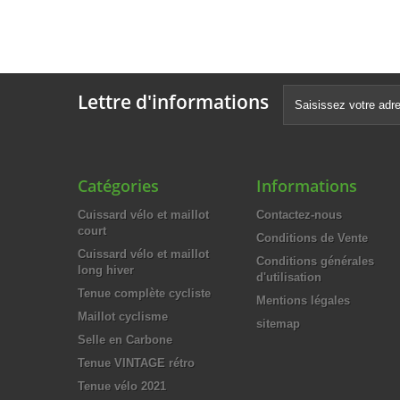
Lettre d'informations
Catégories
Informations
Cuissard vélo et maillot
Contactez-nous
court
Conditions de Vente
Cuissard vélo et maillot
Conditions générales
long hiver
d'utilisation
Tenue complète cycliste
Mentions légales
Maillot cyclisme
sitemap
Selle en Carbone
Tenue VINTAGE rétro
Tenue vélo 2021