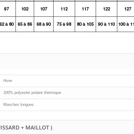
Hiver
100% polyester polaire thermique
Manches longues
UISSARD + MAILLOT )