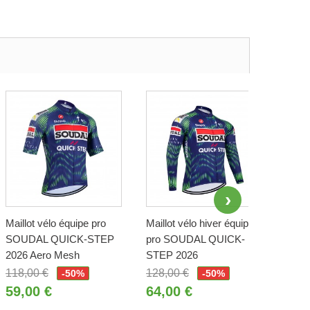
Maillot vélo équipe pro
Maillot vélo hiver équipe
Gilet
SOUDAL QUICK-STEP
pro SOUDAL QUICK-
san
2026 Aero Mesh
STEP 2026
QUI
118,00 €
128,00 €
118,
-50%
-50%
59,00 €
64,00 €
59,