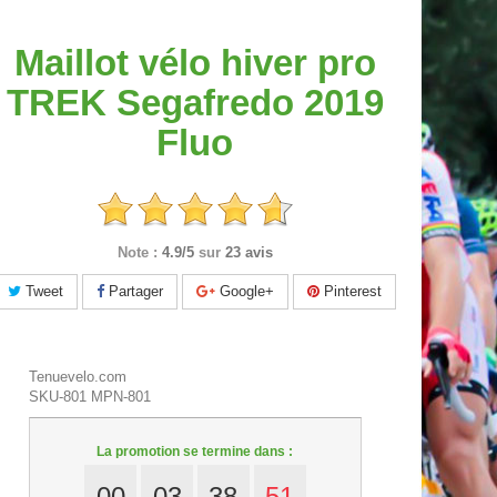
Maillot vélo hiver pro
TREK Segafredo 2019
Fluo
Note :
4.9/5
sur
23 avis
Tweet
Partager
Google+
Pinterest
Tenuevelo.com
SKU-801
MPN-801
La promotion se termine dans :
00
03
38
50