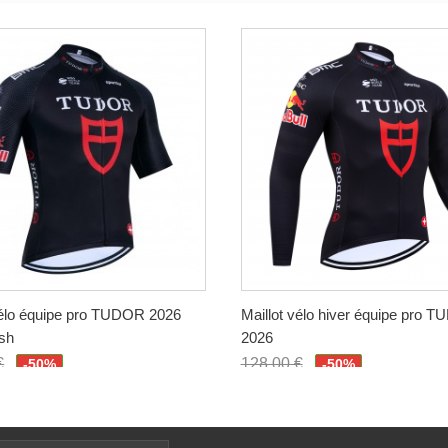
vélo équipe pro TUDOR 2026
Maillot vélo hiver équipe pro 
sh
2026
€
128,00 €
-50%
-50%
€
64,00 €