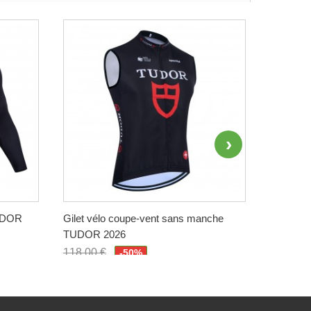
TUDOR
Gilet vélo coupe-vent sans manche
Maillot 
TUDOR 2026
QUICK-S
118,00 €
118,00 
-50%
59,00 €
59,00 