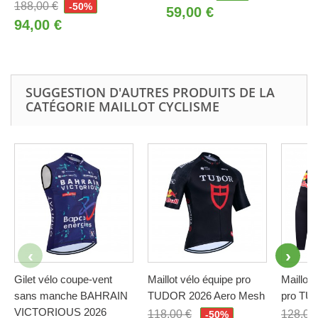
188,00 €
-50%
59,00 €
94,00 €
SUGGESTION D'AUTRES PRODUITS DE LA
CATÉGORIE MAILLOT CYCLISME
Gilet vélo coupe-vent
Maillot vélo équipe pro
Maillot 
sans manche BAHRAIN
TUDOR 2026 Aero Mesh
pro TU
VICTORIOUS 2026
118,00 €
128,00
-50%