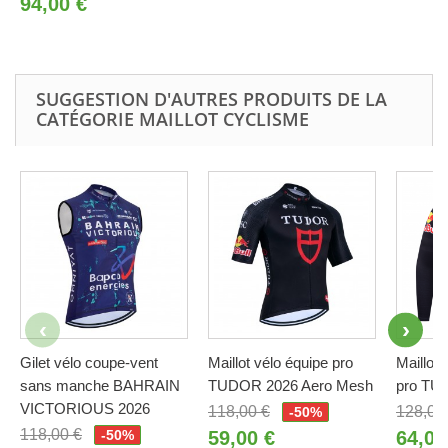
94,00 €
SUGGESTION D'AUTRES PRODUITS DE LA
CATÉGORIE MAILLOT CYCLISME
Gilet vélo coupe-vent
Maillot vélo équipe pro
Maillot 
sans manche BAHRAIN
TUDOR 2026 Aero Mesh
pro TU
VICTORIOUS 2026
118,00 €
128,00
-50%
118,00 €
-50%
59,00 €
64,00