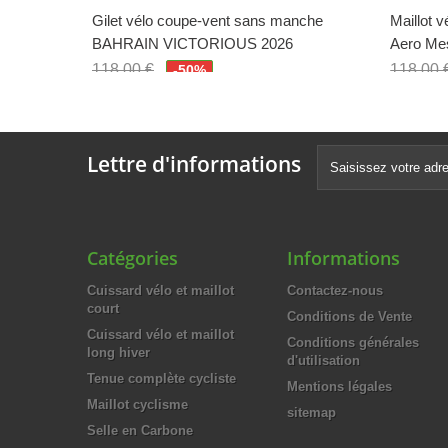
Gilet vélo coupe-vent sans manche
Maillot 
BAHRAIN VICTORIOUS 2026
Aero Me
118,00 €
118,00 
-50%
59,00 €
59,00 
Lettre d'informations
Catégories
Informations
Cuissard vélo et maillot
Contactez-nous
court
Conditions de Vente
Cuissard vélo et maillot
Conditions générales
long hiver
d'utilisation
Tenue complète cycliste
Mentions légales
Maillot cyclisme
sitemap
Selle en Carbone