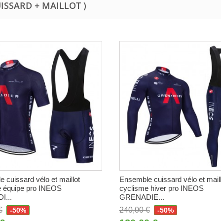
UISSARD + MAILLOT )
 cuissard vélo et maillot
Ensemble cuissard vélo et maill
e équipe pro INEOS
cyclisme hiver pro INEOS
...
GRENADIE...
€
240,00 €
-50%
-50%