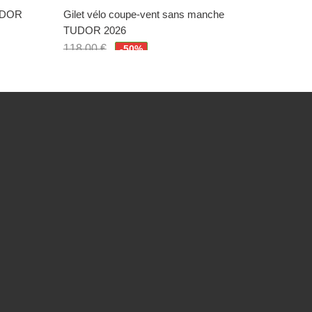
TUDOR
Gilet vélo coupe-vent sans manche
Maillot 
TUDOR 2026
QUICK-S
118,00 €
118,00 
-50%
59,00 €
59,00 