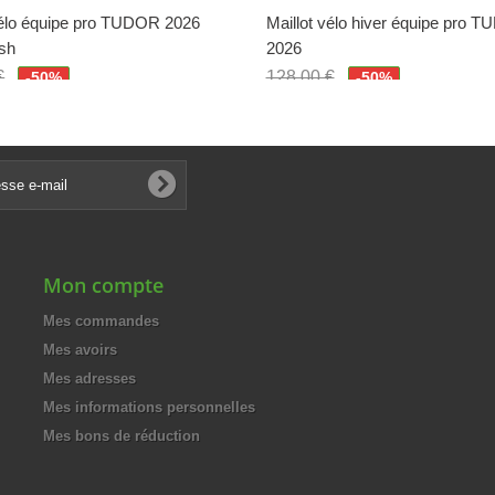
vélo équipe pro TUDOR 2026
Maillot vélo hiver équipe pro 
sh
2026
€
128,00 €
-50%
-50%
€
64,00 €
Mon compte
Mes commandes
Mes avoirs
Mes adresses
Mes informations personnelles
Mes bons de réduction