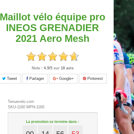
Maillot vélo équipe pro
INEOS GRENADIER
2021 Aero Mesh
Note :
4.9/5
sur
18 avis
Tweet
Partager
Google+
Pinterest
Tenuevelo.com
SKU-1160
MPN-1160
La promotion se termine dans :
00
14
56
52