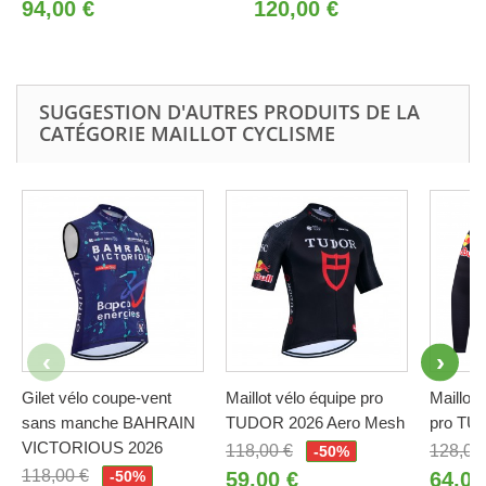
94,00 €
120,00 €
SUGGESTION D'AUTRES PRODUITS DE LA
CATÉGORIE MAILLOT CYCLISME
Gilet vélo coupe-vent
Maillot vélo équipe pro
Maillot 
sans manche BAHRAIN
TUDOR 2026 Aero Mesh
pro TU
VICTORIOUS 2026
118,00 €
128,00
-50%
118,00 €
-50%
59,00 €
64,00