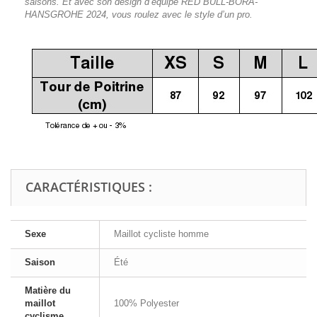
saisons. Et avec son design d’équipe RED BULL-BORA-
HANSGROHE 2024, vous roulez avec le style d’un pro.
CARACTÉRISTIQUES :
Sexe
Maillot cycliste homme
Saison
Été
Matière du
maillot
100% Polyester
cyclisme