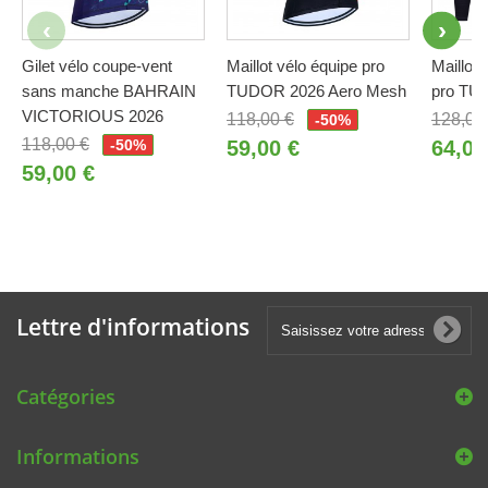
Gilet vélo coupe-vent
Maillot vélo équipe pro
Maillot 
sans manche BAHRAIN
TUDOR 2026 Aero Mesh
pro TU
VICTORIOUS 2026
118,00 €
128,00
-50%
118,00 €
-50%
59,00 €
64,00
59,00 €
Lettre d'informations
Catégories
Informations