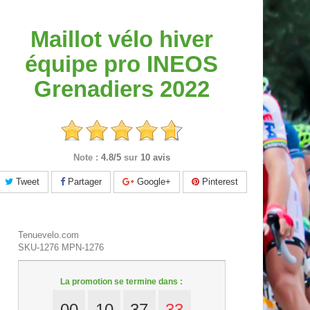
Maillot vélo hiver
équipe pro INEOS
Grenadiers 2022
Note :
4.8/5
sur
10 avis
Tweet
Partager
Google+
Pinterest
Tenuevelo.com
SKU-1276
MPN-1276
La promotion se termine dans :
00
10
37
31