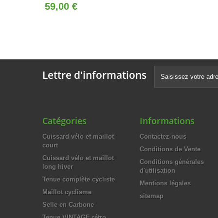
59,00 €
Lettre d'informations
Catégories
Informations
Cuissard vélo et maillot
Contactez-nous
court
Conditions de Vente
Cuissard vélo et maillot
Conditions générales
long hiver
d'utilisation
Tenue complète cycliste
Mentions légales
Maillot cyclisme
sitemap
Selle en Carbone
Tenue VINTAGE rétro