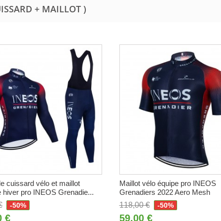
UISSARD + MAILLOT )
 cuissard vélo et maillot
Maillot vélo équipe pro INEOS
 hiver pro INEOS Grenadie...
Grenadiers 2022 Aero Mesh
€
118,00 €
-50%
-50%
0 €
59,00 €