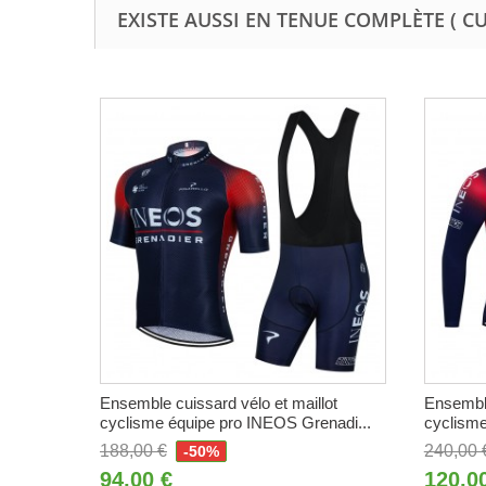
EXISTE AUSSI EN TENUE COMPLÈTE ( C
Ensemble cuissard vélo et maillot
Ensemble
cyclisme équipe pro INEOS Grenadi...
cyclisme
188,00 €
240,00 
-50%
94,00 €
120,0