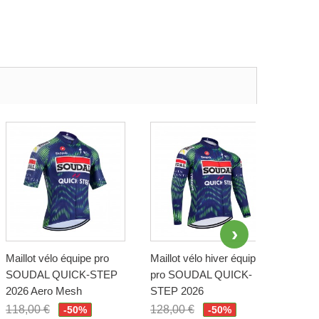
Maillot vélo équipe pro
Maillot vélo hiver équipe
Gilet
SOUDAL QUICK-STEP
pro SOUDAL QUICK-
san
2026 Aero Mesh
STEP 2026
QUI
118,00 €
128,00 €
118,
-50%
-50%