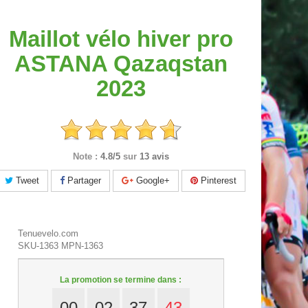
Maillot vélo hiver pro
ASTANA Qazaqstan
2023
Note :
4.8/5
sur
13 avis
Tweet
Partager
Google+
Pinterest
Tenuevelo.com
SKU-1363
MPN-1363
La promotion se termine dans :
00
02
37
42