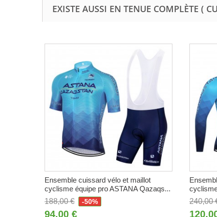
EXISTE AUSSI EN TENUE COMPLÈTE ( C
Ensemble cuissard vélo et maillot
Ensemble
cyclisme équipe pro ASTANA Qazaqs...
cyclisme
188,00 €
240,00 
-50%
94,00 €
120,0