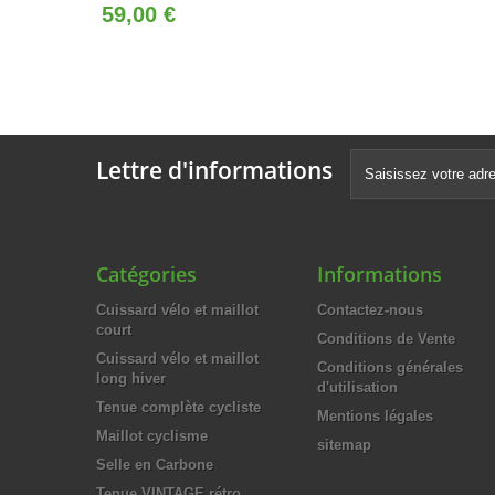
59,00 €
Lettre d'informations
Catégories
Informations
Cuissard vélo et maillot
Contactez-nous
court
Conditions de Vente
Cuissard vélo et maillot
Conditions générales
long hiver
d'utilisation
Tenue complète cycliste
Mentions légales
Maillot cyclisme
sitemap
Selle en Carbone
Tenue VINTAGE rétro