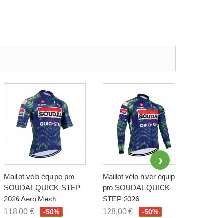
Maillot vélo équipe pro
Maillot vélo hiver équipe
Gilet
SOUDAL QUICK-STEP
pro SOUDAL QUICK-
san
2026 Aero Mesh
STEP 2026
QUI
118,00 €
128,00 €
118,
-50%
-50%