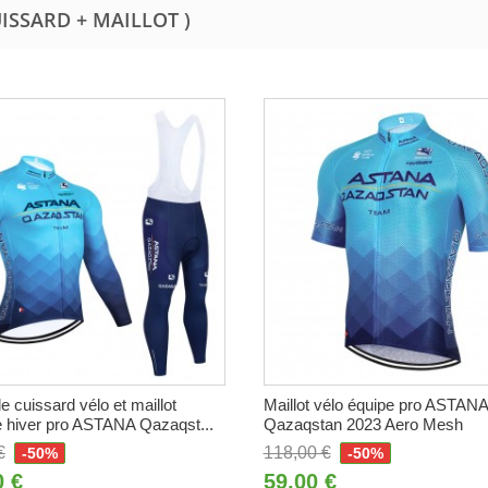
UISSARD + MAILLOT )
 cuissard vélo et maillot
Maillot vélo équipe pro ASTANA
 hiver pro ASTANA Qazaqst...
Qazaqstan 2023 Aero Mesh
€
118,00 €
-50%
-50%
0 €
59,00 €